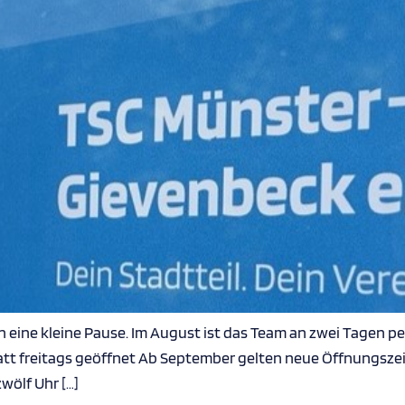
eine kleine Pause. Im August ist das Team an zwei Tagen pers
att freitags geöffnet Ab September gelten neue Öffnungszeit
wölf Uhr […]