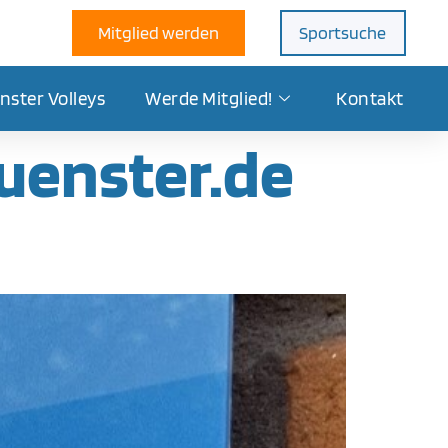
Mitglied werden
Sportsuche
nster Volleys
Werde Mitglied!
Kontakt
uenster.de