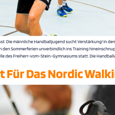
t: Die männliche Handballjugend sucht Verstärkung! In den T
ch den Sommerferien unverbindlich ins Training hineinschnupp
le des Freiherr-vom-Stein-Gymnasiums statt. Die Handballab
t Für Das Nordic Walk