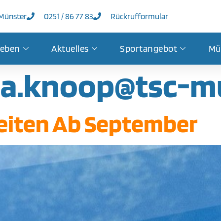
 Münster
0251 / 86 77 83
Rückrufformular
leben
Aktuelles
Sportangebot
Mü
na.knoop@tsc-m
eiten Ab September