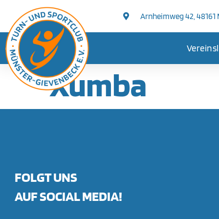
springen
Arnheimweg 42, 48161
Vereins
Xumba
FOLGT UNS
AUF SOCIAL MEDIA!