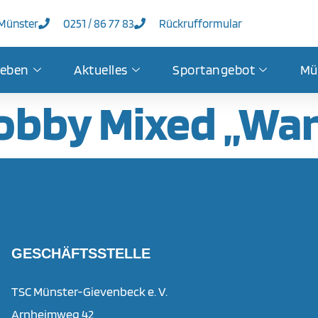
 Münster
0251 / 86 77 83
Rückrufformular
leben
Aktuelles
Sportangebot
Mü
Hobby Mixed „W
GESCHÄFTSSTELLE
TSC Münster-Gievenbeck e. V.
Arnheimweg 42