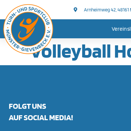
springen
Arnheimweg 42, 48161
Vereins
Volleyball 
FOLGT UNS
AUF SOCIAL MEDIA!