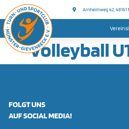
springen
Arnheimweg 42, 48161
Vereins
Volleyball U
FOLGT UNS
AUF SOCIAL MEDIA!