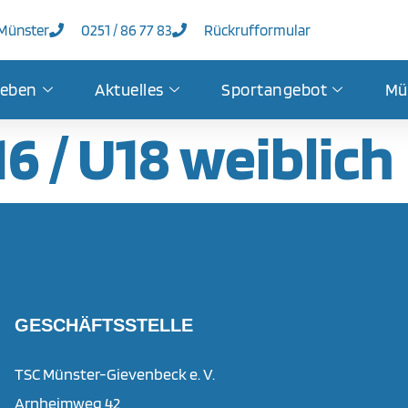
 Münster
0251 / 86 77 83
Rückrufformular
leben
Aktuelles
Sportangebot
Mü
16 / U18 weiblich
GESCHÄFTSSTELLE
TSC Münster-Gievenbeck e. V.
Arnheimweg 42