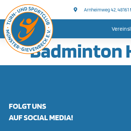
springen
Arnheimweg 42, 48161
Vereins
Badminton 
FOLGT UNS
AUF SOCIAL MEDIA!