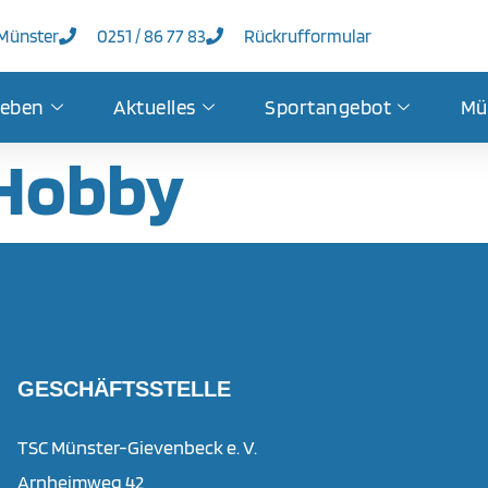
 Münster
0251 / 86 77 83
Rückrufformular
leben
Aktuelles
Sportangebot
Mü
Hobby
GESCHÄFTSSTELLE
TSC Münster-Gievenbeck e. V.
Arnheimweg 42