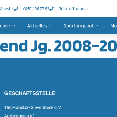
 Münster
0251 / 86 77 83
Rückrufformular
leben
Aktuelles
Sportangebot
Mü
gend Jg. 2008–2
GESCHÄFTSSTELLE
TSC Münster-Gievenbeck e. V.
Arnheimweg 42