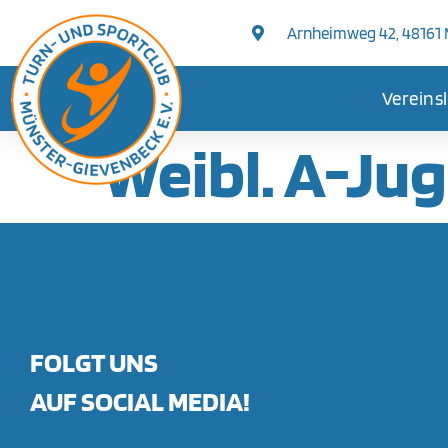
springen
Arnheimweg 42, 48161
Vereins
Weibl. A-Ju
FOLGT UNS
AUF SOCIAL MEDIA!