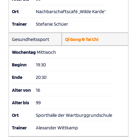
Ort
Nachbarschaftscafé „Wilde Karde“
Trainer
Stefanie Schüer
Gesundheitssport
Qi Gong & Tai Chi
Wochentag
Mittwoch
Beginn
19:30
Ende
20:30
Alter von
16
Alter bis
99
Ort
Sporthalle der Wartburggrundschule
Trainer
Alexander Wittkamp