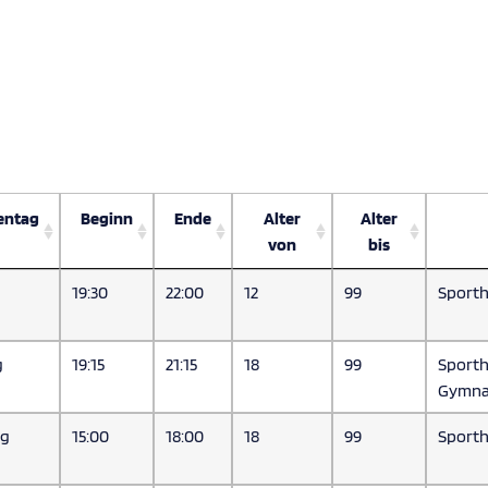
entag
Beginn
Ende
Alter
Alter
von
bis
19:30
22:00
12
99
Sporth
g
19:15
21:15
18
99
Sporth
Gymna
ag
15:00
18:00
18
99
Sporth