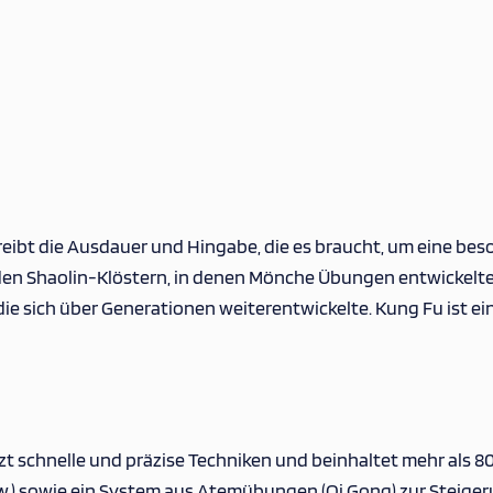
ibt die Ausdauer und Hingabe, die es braucht, um eine beson
den Shaolin-Klöstern, in denen Mönche Übungen entwickelten
 sich über Generationen weiterentwickelte. Kung Fu ist ein 
utzt schnelle und präzise Techniken und beinhaltet mehr als
usw.) sowie ein System aus Atemübungen (Qi Gong) zur Steige