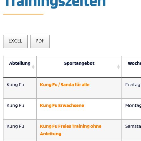
Trainingszeiten
EXCEL
PDF
Abteilung
Sportangebot
Woch
Kung Fu
Kung Fu / Sanda für alle
Freitag
Kung Fu
Kung Fu Erwachsene
Monta
Kung Fu
Kung Fu Freies Training ohne
Samst
Anleitung