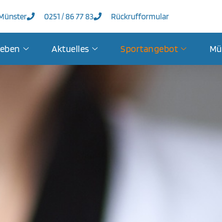
 Münster
0251 / 86 77 83
Rückrufformular
leben
Aktuelles
Sportangebot
Mü